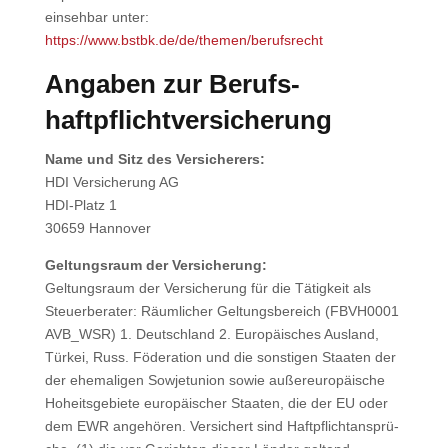
ein­seh­bar unter:
https://www.bstbk.de/de/themen/berufsrecht
Anga­ben zur Berufs­
haftpflicht­versicherung
Name und Sitz des Ver­si­che­rers:
HDI Ver­si­che­rung AG
HDI-Platz 1
30659 Han­no­ver
Gel­tungs­raum der Ver­si­che­rung:
Gel­tungs­raum der Ver­si­che­rung für die Tätig­keit als
Steu­er­be­ra­ter: Räum­li­cher Gel­tungs­be­reich (FBVH0001
AVB_WSR) 1. Deutsch­land 2. Euro­päi­sches Aus­land,
Tür­kei, Russ. Föde­ra­ti­on und die sons­ti­gen Staa­ten der
der ehe­ma­li­gen Sowjet­uni­on sowie außer­eu­ro­päi­sche
Hoheits­ge­bie­te euro­päi­scher Staa­ten, die der EU oder
dem EWR ange­hö­ren. Ver­si­chert sind Haft­pflicht­an­sprü­