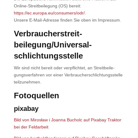
Online-Streit­bei­le­gung (OS) bereit:
https://ec.europa.eu/consumers/odr/
.
Unse­re E‑Mail-Adres­se fin­den Sie oben im Impres­sum.
Verbraucher­streit­
beilegung/Universal­
schlichtungs­stelle
Wir sind nicht bereit oder ver­pflich­tet, an Streit­bei­le­
gungs­ver­fah­ren vor einer Ver­brau­cher­schlich­tungs­stel­le
teil­zu­neh­men.
Foto­quel­len
pix­a­bay
Bild von
Mirosław i Joan­na Bucholc
auf
Pix­a­bay
Trak­tor
bei der Feld­ar­beit