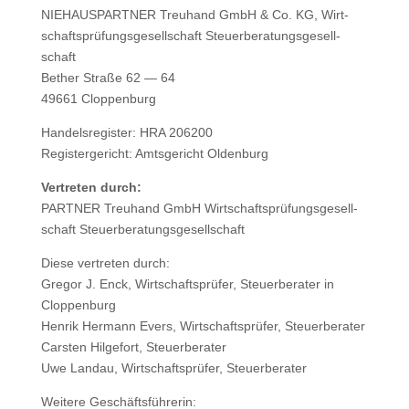
NIEHAUSPARTNER Treu­hand GmbH & Co. KG, Wirt­
schafts­prü­fungs­ge­sell­schaft Steu­er­be­ra­tungs­ge­sell­
schaft
Bether Stra­ße 62 — 64
49661 Clop­pen­burg
Han­dels­re­gis­ter: HRA 206200
Regis­ter­ge­richt: Amts­ge­richt Olden­burg
Ver­tre­ten durch:
PARTNER Treu­hand GmbH Wirt­schafts­prü­fungs­ge­sell­
schaft Steu­er­be­ra­tungs­ge­sell­schaft
Die­se ver­tre­ten durch:
Gre­gor J. Enck, Wirt­schafts­prü­fer, Steu­er­be­ra­ter in
Clop­pen­burg
Hen­rik Her­mann Evers, Wirt­schafts­prü­fer, Steu­er­be­ra­ter
Cars­ten Hil­ge­fort, Steu­er­be­ra­ter
Uwe Land­au, Wirt­schafts­prü­fer, Steu­er­be­ra­ter
Wei­te­re Geschäfts­füh­re­rin: