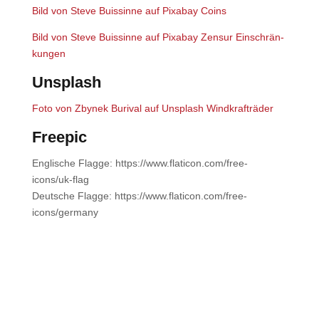
Bild von
Ste­ve Buis­sin­ne
auf
Pix­a­bay
Coins
Bild von
Ste­ve Buis­sin­ne
auf
Pix­a­bay
Zen­sur Ein­schrän­
kun­gen
Uns­plash
Foto von
Zbynek Buri­val
auf
Uns­plash
Wind­kraft­rä­der
Free­pic
Eng­li­sche Flag­ge: https://www.flaticon.com/free-
icons/uk-flag
Deut­sche Flag­ge: https://www.flaticon.com/free-
icons/germany