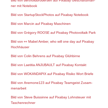
Bild von
bert­hold­bro­der­sen
auf
Pix­a­bay Geschäfts­män­
ner mit Note­book
Bild von
Start­upStock­Pho­tos
auf
Pix­a­bay Note­book
Bild von
Mar­cin
auf
Pix­a­bay
Maschi­nen
Bild von
Gré­go­ry ROOSE
auf
Pix­a­bay
Pho­to­vol­ta­ik Park
Bild von
👀
Mabel Amber, who will one day
auf
Pix­a­bay
Hoch­häu­ser
Bild von
Colin Beh­rens
auf
Pix­a­bay
Glüh­bir­ne
Bild von
Lae­ti­tia ANJUBAULT
auf
Pix­a­bay
Kon­takt
Bild von
WOKANDAPIX
auf
Pix­a­bay
Risi­ko Wort Brie­fe
Bild von
Anemone123
auf
Pix­a­bay
Team­geist Zusam­
men­ar­beit
Bild von
Ste­ve Buis­sin­ne
auf
Pix­a­bay
Lohn­steu­er mit
Taschen­rech­ner