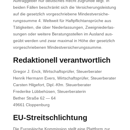
Auf­trag­ge­ber nur deut­sches Recht zugrun­de liegt. In
bei­den Fäl­len beschränkt sich die Ver­si­che­rungs­leis­tung
auf die gesetz­lich vor­ge­schrie­be­ne Min­dest­ver­si­che­
rungs­sum­me 4. Welt­weit für Haft­pflicht­an­sprü­che aus
Tätig­kei­ten, die über Nie­der­las­sun­gen, Zweig­nie­der­las­
sun­gen oder wei­te­re Bera­tungs­stel­len im Aus­land aus­
ge­übt wer­den und zwar maxi­mal in Höhe der gesetz­lich
vor­ge­schrie­be­nen Min­dest­ver­si­che­rungs­sum­me.
Redak­tio­nell ver­ant­wort­lich
Gre­gor J. Enck, Wirt­schafts­prü­fer, Steu­er­be­ra­ter
Hen­rik Her­mann Evers, Wirt­schafts­prü­fer, Steu­er­be­ra­ter
Cars­ten Hil­ge­fort, Dipl.-Kfm. Steu­er­be­ra­ter
Fre­de­ri­ke Lüb­be­hü­sen, Steu­er­be­ra­te­rin
Bether Stra­ße 62 — 64
49661 Clop­pen­burg
EU-Streit­schlich­tung
Die Euro­päi­sche Kom­mis­si­on stellt eine Platt­form zur