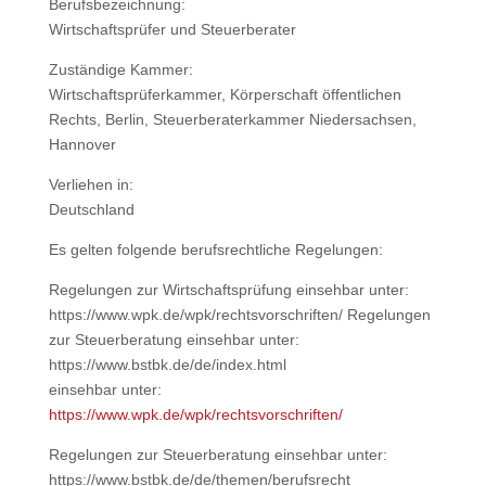
Berufs­be­zeich­nung:
Wirt­schafts­prü­fer und Steu­er­be­ra­ter
Zustän­di­ge Kam­mer:
Wirt­schafts­prü­fer­kam­mer, Kör­per­schaft öffent­li­chen
Rechts, Ber­lin, Steu­er­be­ra­ter­kam­mer Nie­der­sach­sen,
Han­no­ver
Ver­lie­hen in:
Deutsch­land
Es gel­ten fol­gen­de berufs­recht­li­che Rege­lun­gen:
Rege­lun­gen zur Wirt­schafts­prü­fung ein­seh­bar unter:
https://www.wpk.de/wpk/rechtsvorschriften/ Rege­lun­gen
zur Steu­er­be­ra­tung ein­seh­bar unter:
https://www.bstbk.de/de/index.html
ein­seh­bar unter:
https://www.wpk.de/wpk/rechtsvorschriften/
Rege­lun­gen zur Steu­er­be­ra­tung ein­seh­bar unter:
https://www.bstbk.de/de/themen/berufsrecht