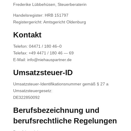
Fre­de­ri­ke Lüb­be­hü­sen, Steu­er­be­ra­te­rin
Han­dels­re­gis­ter: HRB 151797
Regis­ter­ge­richt: Amts­ge­richt Olden­burg
Kon­takt
Tele­fon: 04471 / 180 46–0
Tele­fax: +49 4471 / 180 46 — 69
E‑Mail: info@niehauspartner.de
Umsatz­steu­er-ID
Umsatz­steu­er-Iden­ti­fi­ka­ti­ons­num­mer gemäß § 27 a
Umsatz­steu­er­ge­setz:
DE322850092
Berufs­be­zeich­nung und
berufs­recht­li­che Rege­lun­gen