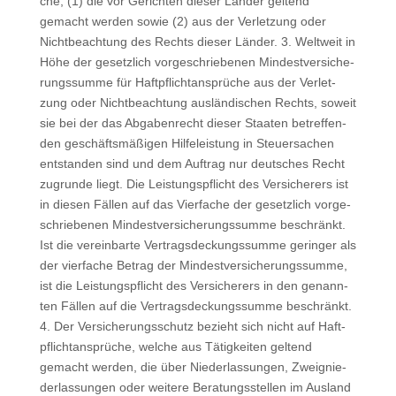
che, (1) die vor Gerich­ten die­ser Län­der gel­tend
gemacht wer­den sowie (2) aus der Ver­let­zung oder
Nicht­be­ach­tung des Rechts die­ser Län­der. 3. Welt­weit in
Höhe der gesetz­lich vor­ge­schrie­be­nen Min­dest­ver­si­che­
rungs­sum­me für Haft­pflicht­an­sprü­che aus der Ver­let­
zung oder Nicht­be­ach­tung aus­län­di­schen Rechts, soweit
sie bei der das Abga­ben­recht die­ser Staa­ten betref­fen­
den geschäfts­mä­ßi­gen Hil­fe­leis­tung in Steu­er­sa­chen
ent­stan­den sind und dem Auf­trag nur deut­sches Recht
zugrun­de liegt. Die Leis­tungs­pflicht des Ver­si­che­rers ist
in die­sen Fäl­len auf das Vier­fa­che der gesetz­lich vor­ge­
schrie­be­nen Min­dest­ver­si­che­rungs­sum­me beschränkt.
Ist die ver­ein­bar­te Ver­trags­de­ckungs­sum­me gerin­ger als
der vier­fa­che Betrag der Min­dest­ver­si­che­rungs­sum­me,
ist die Leis­tungs­pflicht des Ver­si­che­rers in den genann­
ten Fäl­len auf die Ver­trags­de­ckungs­sum­me beschränkt.
4. Der Ver­si­che­rungs­schutz bezieht sich nicht auf Haft­
pflicht­an­sprü­che, wel­che aus Tätig­kei­ten gel­tend
gemacht wer­den, die über Nie­der­las­sun­gen, Zweig­nie­
der­las­sun­gen oder wei­te­re Bera­tungs­stel­len im Aus­land