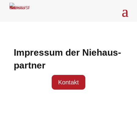
Impres­sum der Nie­haus­
part­ner
Kon­takt