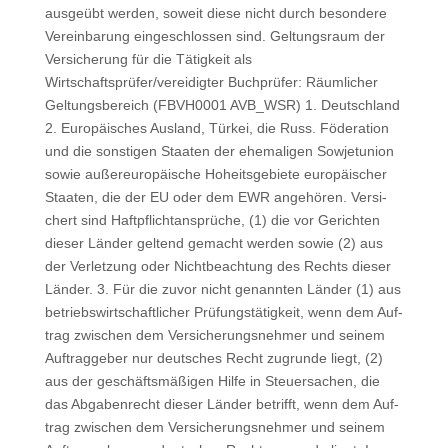
aus­ge­übt wer­den, soweit die­se nicht durch beson­de­re
Ver­ein­ba­rung ein­ge­schlos­sen sind. Gel­tungs­raum der
Ver­si­che­rung für die Tätig­keit als
Wirtschaftsprüfer/vereidigter Buch­prü­fer: Räum­li­cher
Gel­tungs­be­reich (FBVH0001 AVB_WSR) 1. Deutsch­land
2. Euro­päi­sches Aus­land, Tür­kei, die Russ. Föde­ra­ti­on
und die sons­ti­gen Staa­ten der ehe­ma­li­gen Sowjet­uni­on
sowie außer­eu­ro­päi­sche Hoheits­ge­bie­te euro­päi­scher
Staa­ten, die der EU oder dem EWR ange­hö­ren. Ver­si­
chert sind Haft­pflicht­an­sprü­che, (1) die vor Gerich­ten
die­ser Län­der gel­tend gemacht wer­den sowie (2) aus
der Ver­let­zung oder Nicht­be­ach­tung des Rechts die­ser
Län­der. 3. Für die zuvor nicht genann­ten Län­der (1) aus
betriebs­wirt­schaft­li­cher Prü­fungs­tä­tig­keit, wenn dem Auf­
trag zwi­schen dem Ver­si­che­rungs­neh­mer und sei­nem
Auf­trag­ge­ber nur deut­sches Recht zugrun­de liegt, (2)
aus der geschäfts­mä­ßi­gen Hil­fe in Steu­er­sa­chen, die
das Abga­ben­recht die­ser Län­der betrifft, wenn dem Auf­
trag zwi­schen dem Ver­si­che­rungs­neh­mer und sei­nem